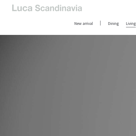
New arrival
Dining
Living