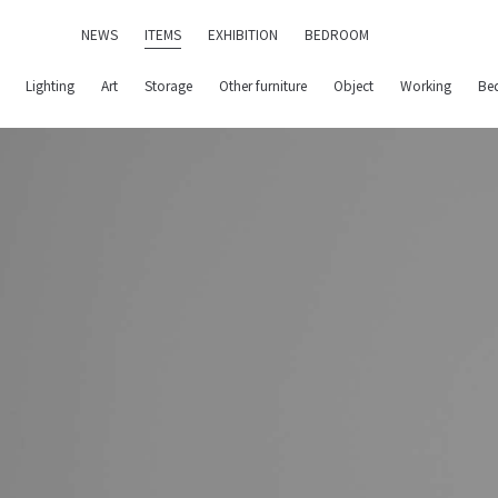
NEWS
ITEMS
EXHIBITION
BEDROOM
Lighting
Art
Storage
Other furniture
Object
Working
Be