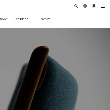
日
ブ
tog
本
ッ
navi
droom
Exhibition
Archive
語
ク
マ
ー
ク