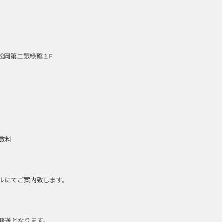
6 松岡第二銀緑館１F
数料
ルにてご案内致します。
発送となります。