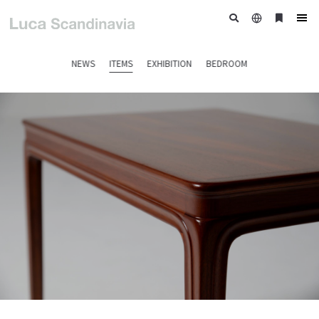
日
ブ
tog
本
ッ
nav
語
ク
NEWS
ITEMS
EXHIBITION
BEDROOM
マ
ー
ク