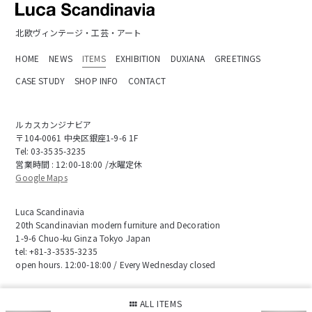
北欧ヴィンテージ・工芸・アート
HOME
NEWS
ITEMS
EXHIBITION
DUXIANA
GREETINGS
CASE STUDY
SHOP INFO
CONTACT
ルカスカンジナビア
〒104-0061 中央区銀座1-9-6 1F
Tel:
03-3535-3235
営業時間 : 12:00-18:00 /水曜定休
Google Maps
Luca Scandinavia
20th Scandinavian modern furniture and Decoration
1-9-6 Chuo-ku Ginza Tokyo Japan
tel:
+81-3-3535-3235
open hours. 12:00-18:00 / Every Wednesday closed
会社概要
お取り引き要項
特定商取引に基づく表記
ALL ITEMS