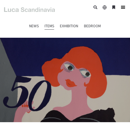
日
ブ
tog
本
ッ
nav
語
ク
NEWS
ITEMS
EXHIBITION
BEDROOM
マ
ー
ク