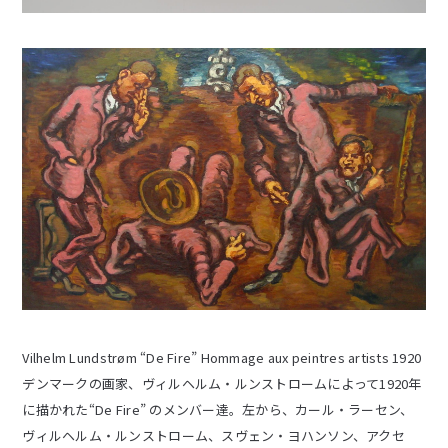
Vilhelm Lundstrøm “De Fire” Hommage aux peintres artists 1920
デンマークの画家、ヴィルヘルム・ルンストロームによって1920年
に描かれた“De Fire” のメンバー達。左から、カール・ラーセン、
ヴィルヘルム・ルンストローム、スヴェン・ヨハンソン、アクセ