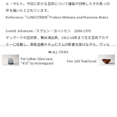
ル・サルト。今日に於ける芸術について議論が白熱したその真っ只
中を描いたとされています。
Reference: “LUNDSTRØM” Preben Wilmann and Marianne Brøns
Svend Johansen／スヴェン・ヨハンセン 1890-1970
デンマークの芸術家、舞台演出家。1912-16年まで王立芸術アカデ
ミーに在籍し、表現主義やキュビズムの影響を受けながら、ヴィル
ヘルム・ロンストローム、カール・ラーセン、アクセル・サルトら
ALL ITEMS
とグループ “De Fire／4人” を結成。定期的に展示会を行ないながら
Per Lütken Glass vase
Finn Juhl Teak bowl
”478” by Holmegaard
活動し、その後、1924年までフランスへ留学します。帰国後、チボ
リ公園の夏の劇場にて演劇芸術家としてのデビューを果たします。
1929年には友人でもあったポール・ヘニングセンとのコラボレーシ
ョン事業として、ノアブロシアターの改装に携わっています。1933
年、デンマークの工芸家、カイ・ボイスンによって設立された玩具
メーカー「カイボイスンモブラー」の動物シリーズのペインターと
して協働しました。