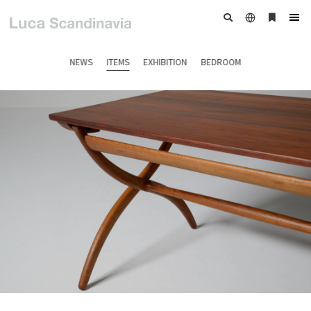
日
ブ
tog
本
ッ
nav
語
ク
NEWS
ITEMS
EXHIBITION
BEDROOM
マ
ー
ク