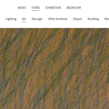
NEWS
ITEMS
EXHIBITION
BEDROOM
Lighting
Art
Storage
Other furniture
Object
Working
Be