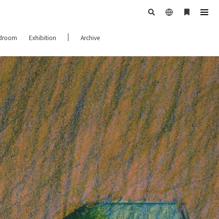
日
ブ
tog
本
ッ
navi
droom
Exhibition
Archive
語
ク
マ
ー
ク