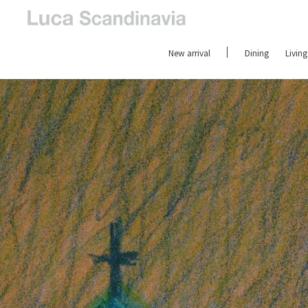
New arrival
Dining
Living