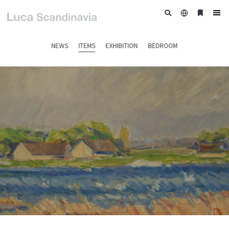
日
ブ
tog
本
ッ
nav
語
ク
NEWS
ITEMS
EXHIBITION
BEDROOM
マ
ー
ク