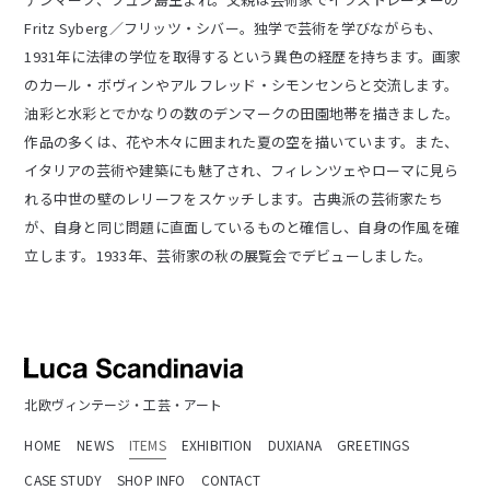
Fritz Syberg／フリッツ・シバー。独学で芸術を学びながらも、
1931年に法律の学位を取得するという異色の経歴を持ちます。画家
のカール・ボヴィンやアルフレッド・シモンセ​​ンらと交流します。
油彩と水彩とでかなりの数のデンマークの田園地帯を描きました。
作品の多くは、花や木々に囲まれた夏の空を描いています。また、
イタリアの芸術や建築にも魅了され、フィレンツェやローマに見ら
れる中世の壁のレリーフをスケッチします。古典派の芸術家たち
が、自身と同じ問題に直面しているものと確信し、自身の作風を確
立します。1933年、芸術家の秋の展覧会でデビューしました。
北欧ヴィンテージ・工芸・アート
HOME
NEWS
ITEMS
EXHIBITION
DUXIANA
GREETINGS
CASE STUDY
SHOP INFO
CONTACT