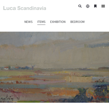
日
ブ
tog
本
ッ
nav
語
ク
NEWS
ITEMS
EXHIBITION
BEDROOM
マ
ー
ク