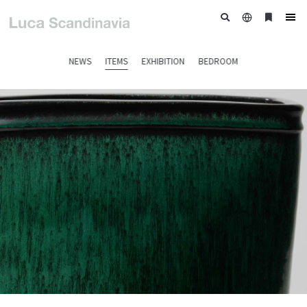
日
ブ
tog
本
ッ
nav
語
ク
NEWS
ITEMS
EXHIBITION
BEDROOM
マ
ー
ク