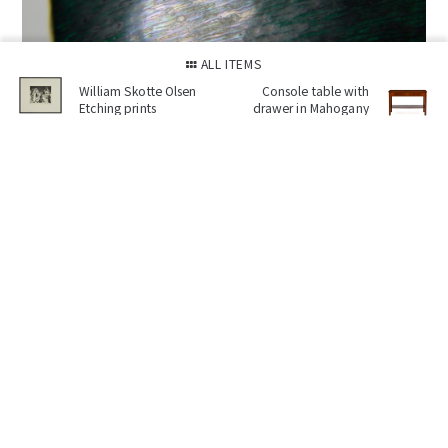
ALL ITEMS
William Skotte Olsen
Console table with
Etching prints
drawer in Mahogany