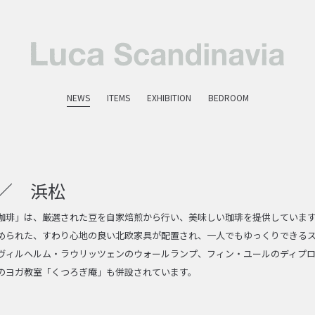
NEWS
ITEMS
EXHIBITION
BEDROOM
／ 浜松
珈琲」は、厳選された豆を自家焙煎から行い、美味しい珈琲を提供していま
められた、すわり心地の良い北欧家具が配置され、一人でもゆっくりできるス
ヴィルヘルム・ラウリッツェンのウォールランプ、フィン・ユールのディプ
のヨガ教室「くつろぎ庵」も併設されています。