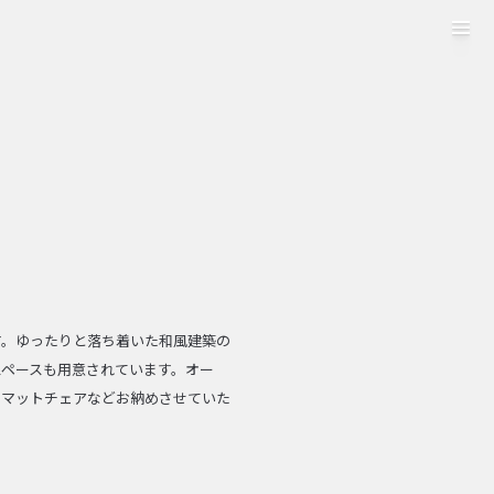
tog
navi
す。ゆったりと落ち着いた和風建築の
ペースも用意されています。オー
ロマットチェアなどお納めさせていた