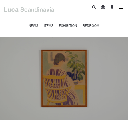
日
ブ
tog
本
ッ
nav
語
ク
NEWS
ITEMS
EXHIBITION
BEDROOM
マ
ー
ク