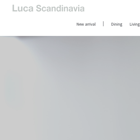
New arrival
Dining
Living