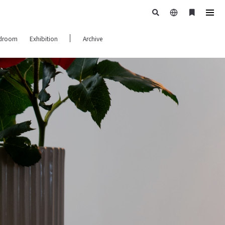
日
ブ
tog
本
ッ
navi
droom
Exhibition
Archive
語
ク
マ
ー
ク