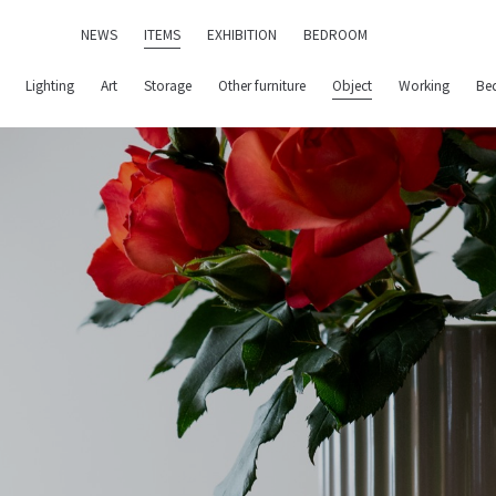
NEWS
ITEMS
EXHIBITION
BEDROOM
Lighting
Art
Storage
Other furniture
Object
Working
Be