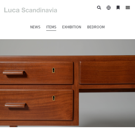
日
ブ
tog
本
ッ
nav
語
ク
NEWS
ITEMS
EXHIBITION
BEDROOM
マ
ー
ク