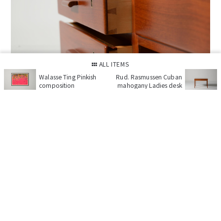
ALL ITEMS
Walasse Ting Pinkish
Rud. Rasmussen Cuban
composition
mahogany Ladies desk