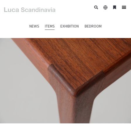
日
ブ
tog
本
ッ
nav
語
ク
NEWS
ITEMS
EXHIBITION
BEDROOM
マ
ー
ク