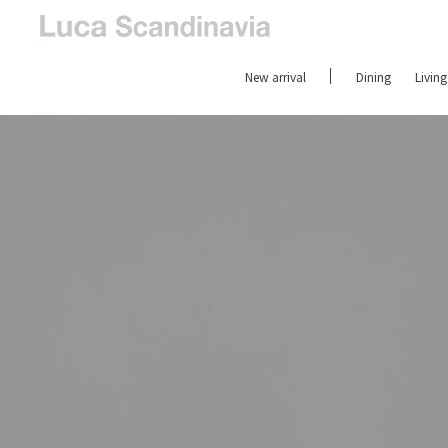
New arrival
Dining
Living