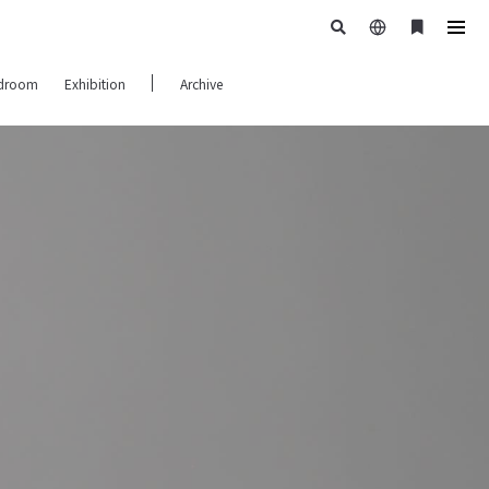
日
ブ
tog
本
ッ
navi
droom
Exhibition
Archive
語
ク
マ
ー
ク