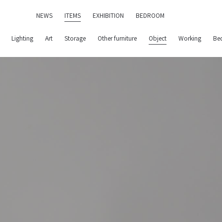
NEWS
ITEMS
EXHIBITION
BEDROOM
Lighting
Art
Storage
Other furniture
Object
Working
Be