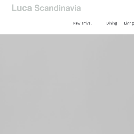
New arrival
Dining
Living