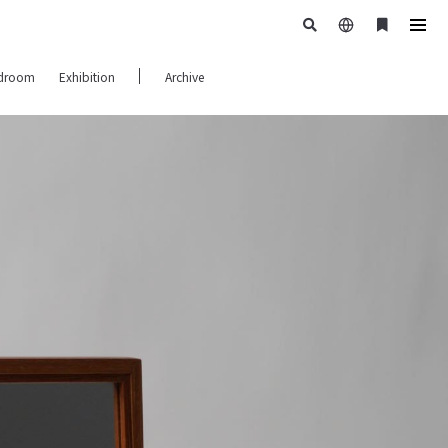
日
ブ
tog
本
ッ
navi
droom
Exhibition
Archive
語
ク
マ
ー
ク