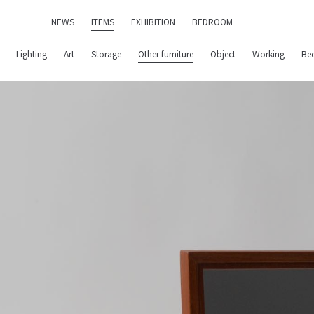
NEWS
ITEMS
EXHIBITION
BEDROOM
Lighting
Art
Storage
Other furniture
Object
Working
Be