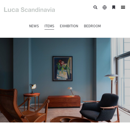
日
ブ
tog
本
ッ
nav
語
ク
NEWS
ITEMS
EXHIBITION
BEDROOM
マ
ー
ク