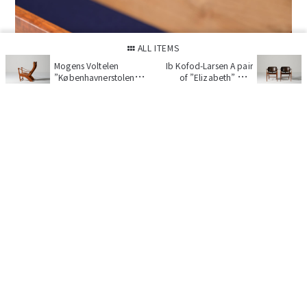
ALL ITEMS
Mogens Voltelen
Ib Kofod-Larsen A pair
”Københavnerstolen”
of ”Elizabeth” arm
Easy chair
chair