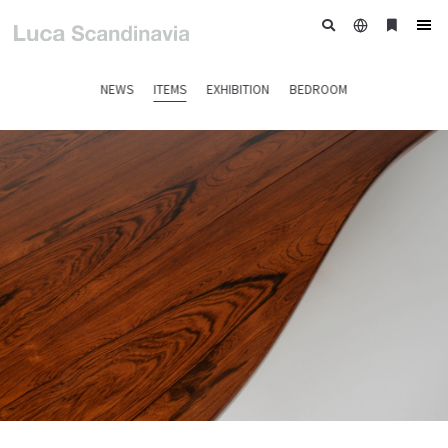
日
ブ
tog
本
ッ
nav
語
ク
NEWS
ITEMS
EXHIBITION
BEDROOM
マ
ー
ク