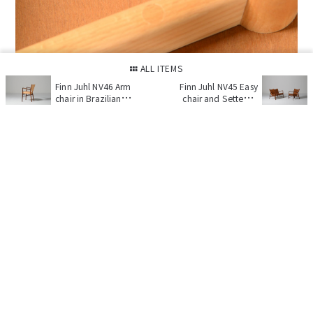
ALL ITEMS
Finn Juhl NV46 Arm
Finn Juhl NV45 Easy
chair in Brazilian
chair and Settee in
rosewood
Brazilian rosewood