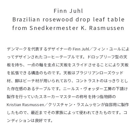
Finn Juhl
Brazilian rosewood drop leaf table
from Snedkermester K. Rasmussen
デンマークを代表するデザイナーの Finn Juhl／フィン・ユールによ
ってデザインされたコーヒーテーブルです。ドロップリーフ型の天
板を持ち、一点の軸を支点に天板をスライドさせることにより天板
を拡張できる構造のものです。天板はブラジリアンローズウッド
材、脚はビーチ材が用いられており、コントラストのはっきりとし
た存在感のあるテーブルです。ニールス・ヴォッダー工房の下請け
製作を行っていたスネーカーマスターの称号を持つ指物師の
Kristian Rasmussen／クリスチャン・ラスムッセンが自邸用に製作
したもので、最近までその家族によって使われてきたものです。コ
ンディションは良好です。