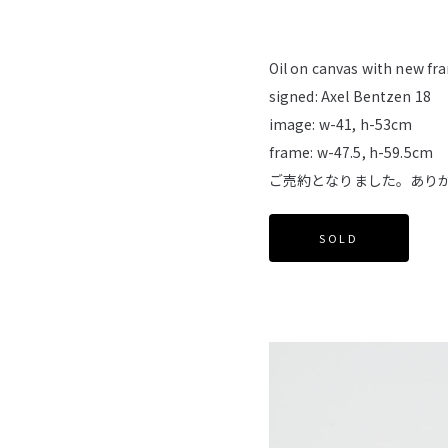
Oil on canvas with new fr
signed: Axel Bentzen 18
image: w-41, h-53cm
frame: w-47.5, h-59.5cm
ご売約となりました。あり
SOLD