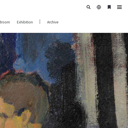
日
ブ
tog
本
ッ
navi
droom
Exhibition
Archive
語
ク
マ
ー
ク