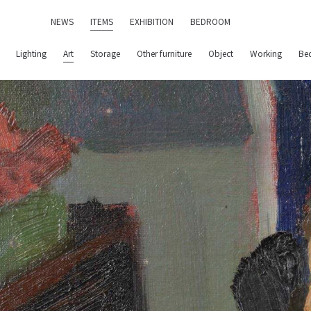
NEWS
ITEMS
EXHIBITION
BEDROOM
Lighting
Art
Storage
Other furniture
Object
Working
Be