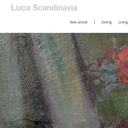
New arrival
Dining
Living