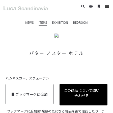
日
ブ
tog
本
ッ
nav
語
ク
NEWS
ITEMS
EXHIBITION
BEDROOM
マ
ー
ク
パター ノスター ホテル
ハムネスカー、スウェーデン
この商品について問い
ブックマークに追加
合わせる
[ブックマークに追加]は複数の気になる商品を後で確認したり、ま