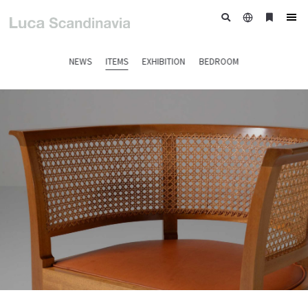
日
ブ
tog
本
ッ
nav
語
ク
NEWS
ITEMS
EXHIBITION
BEDROOM
マ
ー
ク