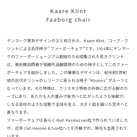
Kaare Klint
Faaborg chair
デンマーク家具デザインの父と称された、Kaare Klint／コーア・ク
リントによる名作椅子 "ファーボーチェア"です。1914年にデンマー
クのファーボーミュージアム創設のため招集された若きクリント
は、美術館訪問者が絵画作品観賞用のための椅子としてこのファー
ボーチェアを設計しました。この優美なデザインは、紀元前5世紀
頃の古代ギリシャのレリーフに見られる椅子 ”Klismos” がルーツと
なっています。その特徴は、クリスモス特有の外側に広がる脚のカ
ーブにあり、あたかも人の重みで後方へと広がったような後脚が、
しなる支柱のような役割で全体を支え、大きく弧を描いた笠木へと
連なります。
ファーボーチェアは長らく Rud. Rasmussen社で作られていました
が、近年 Carl Hansen & Son社へと引き継がれ、現在も生産されて
います。