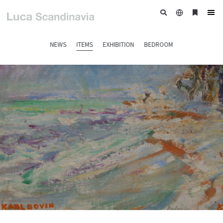
日
ブ
tog
本
ッ
nav
語
ク
NEWS
ITEMS
EXHIBITION
BEDROOM
マ
ー
ク