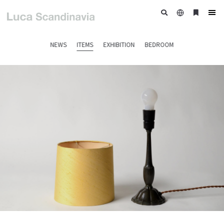
日
ブ
tog
本
ッ
nav
語
ク
NEWS
ITEMS
EXHIBITION
BEDROOM
マ
ー
ク