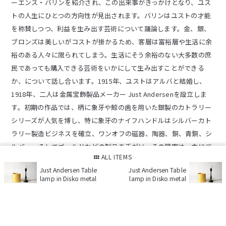
ーエンス・バリンを紹介され、この出来事がきっかけとなり、ユス
トの人生にひとつの方向性が見出されます。バリンはユストの才能
を称賛しつつ、利益を生み出す芸術について議論します。金、銀、
ブロンズは美しいがコストが掛かるため、客層は富裕層や生活に余
裕のある人々に限られてしまう。生活にそう余裕のない大多数の庶
民であっても購入できる芸術をいかにして生み出すことができる
か、について話し合います。1915年、ユストはアルバと結婚し、
1918年、二人は金属宝飾製品メーカー Just Andersenを設立しま
す。初期の作品では、柄に象牙や鯨の歯を用いた銀製のカトラリー
シリーズが人気を博し、特に象牙のナイフハンドルはシルバーカト
ラリー製造ビジネスを確立、ワンオフの磁器、陶器、銅、青銅、シ
ルバー、そしてゴールドなどの製品を手がけ、その顧客は、主にデ
ALL ITEMS
ンマークの上流社会の著名人や富裕層が中心でした。ユストはかつ
Just Andersen Table
Just Andersen Table
てバリンと語った「利益を生み出す工芸、庶民にも受け入れられる
lamp in Disko metal
lamp in Disko metal
芸術」を具現化してゆきます。鉛合金のコアに秘密の表面加工を施
し、鑑賞にも耐える新素材を開発、故郷グリーンランドのディスコ
湾の深緑色を呈した海面に色調が似ていることからDisko Metal／
ディスコメタルと命名し、1925年に開催されたパリ万博にて発表し