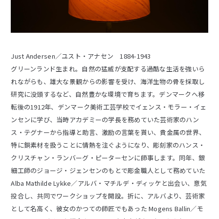
Just Andersen／ユスト・アナセン 1884-1943
グリーンランド生まれ。自然の猛威が支配する過酷な生活を強いら
れながらも、雄大な景観からの影響を受け、海洋生物の骨を採取し
研究に没頭するなど、自然豊かな環境で育ちます。デンマークへ移
転後の1912年、デンマーク美術工芸学校でイェンス・モラー・イェ
ンセンに学び、当時アカデミーの学長を務めていた芸術家のハン
ス・テグナーから指導と助言、激励の言葉を貰い、貴金属の世界、
特に銅素材を扱うことに情熱を注ぐようになり、彫刻家のハンス・
クリスチャン・ランバーグ・ピーターセンに師事します。同年、銀
細工師のジョージ・ジェンセンのもとで彫金職人として務めていた
Alba Mathilde Lykke／アルバ・マチルデ・ディッケと出会い、意気
投合し、共同でワークショップを開設。折に、アルバより、芸術家
として名高く、彼女のかつての師匠でもあった Mogens Ballin／モ