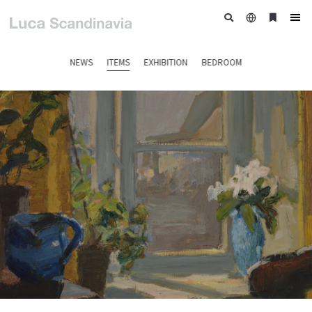
日
ブ
tog
本
ッ
nav
語
ク
NEWS
ITEMS
EXHIBITION
BEDROOM
マ
ー
ク