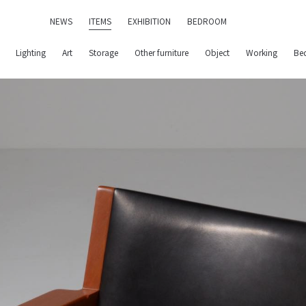
NEWS
ITEMS
EXHIBITION
BEDROOM
Lighting
Art
Storage
Other furniture
Object
Working
Be