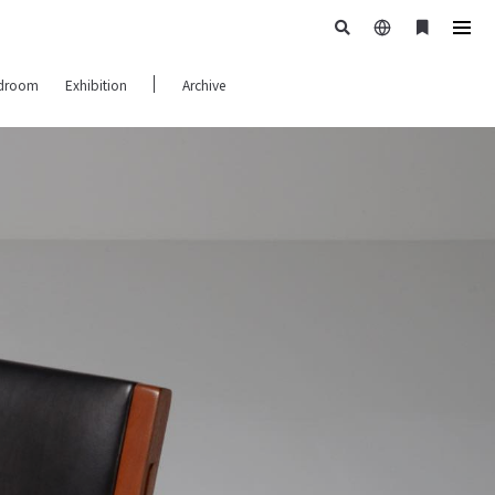
日
ブ
tog
本
ッ
navi
droom
Exhibition
Archive
語
ク
マ
ー
ク