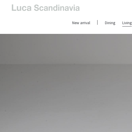
New arrival
Dining
Living