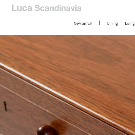
New arrival
Dining
Living