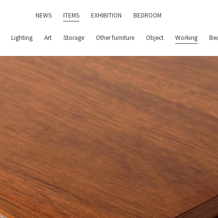
NEWS
ITEMS
EXHIBITION
BEDROOM
Lighting
Art
Storage
Other furniture
Object
Working
Be