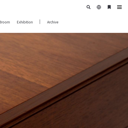
日
ブ
tog
本
ッ
navi
droom
Exhibition
Archive
語
ク
マ
ー
ク