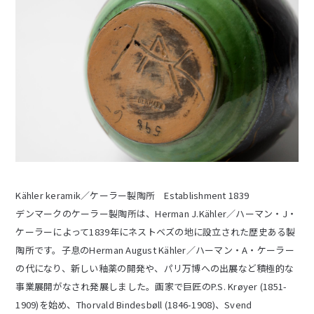
Kähler keramik／ケーラー製陶所 Establishment 1839
デンマークのケーラー製陶所は、Herman J.Kähler／ハーマン・J・
ケーラーによって1839年にネストベズの地に設立された歴史ある製
陶所です。子息のHerman August Kähler／ハーマン・A・ケーラー
の代になり、新しい釉薬の開発や、パリ万博への出展など積極的な
事業展開がなされ発展しました。画家で巨匠のP.S. Krøyer (1851-
1909)を始め、Thorvald Bindesbøll (1846-1908)、Svend