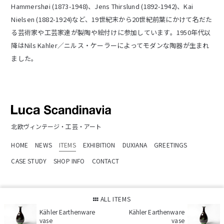
Hammershøi (1873-1948)、Jens Thirslund (1892-1942)、Kai
Nielsen (1882-1924)など、19世紀末から20世紀前葉にかけて名だた
る芸術家や工芸家達が製陶や絵付けに参加しています。1950年代以
降はNils Kahler／ニルス・ケーラーによってモダンな陶器が生まれ
ました。
北欧ヴィンテージ・工芸・アート
HOME
NEWS
ITEMS
EXHIBITION
DUXIANA
GREETINGS
CASE STUDY
SHOP INFO
CONTACT
ルカスカンジナビア
ALL ITEMS
〒104-0061 中央区銀座1-9-6 1F
Tel:
03-3535-3235
Kähler Earthenware
Kähler Earthenware
vase
vase
営業時間 : 12:00-18:00 /水曜定休