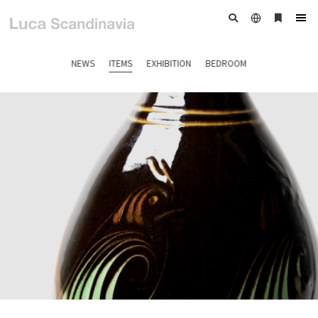
日
ブ
tog
本
ッ
nav
語
ク
NEWS
ITEMS
EXHIBITION
BEDROOM
マ
ー
ク