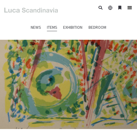
日
ブ
tog
本
ッ
nav
語
ク
NEWS
ITEMS
EXHIBITION
BEDROOM
マ
ー
ク