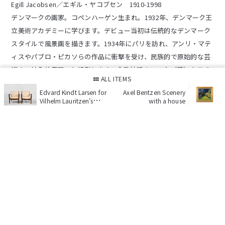
Egill Jacobsen／エギル・ヤコブセン 1910-1998
デンマークの画家。コペンハーゲン生まれ。1932年、デンマーク王
立美術アカデミーに学びます。デビュー当初は伝統的なデンマーク
スタイルで風景画を描きます。1934年にパリを訪れ、アンリ・マテ
ィスやパブロ・ピカソらの作品に衝撃を受け、民族的で原始的な芸
術や、抽象的表現へと傾倒します。北欧神話やマスク（顔）をモチ
ALL ITEMS
ーフとした、具象と抽象とを交差させたような色彩豊かな表現を行
Edvard Kindt Larsen for
Axel Bentzen Scenery
うようになります。1934年、芸術家グループ "Linien"に参加し、
Vilhelm Lauritzen’s
with a house
1936年の秋のアーティスト展覧会と、1937年のLinien展
brother A pair of Cuban
Mahogany armchairs
で”MASK”を発表します。1938年、エギルはヨーロッパの暗黒時
代、とりわけナチスに対する怒りを表現した作品
"Obhobning／オ
フォブニン”（積み重ね）
を発表します。この作品は、ナチス・ドイ
ツによるチェコスロバキア解体、というニュースの下で描かれまし
た。この事件はナチス・ドイツの強引な計画のさらなる広大を予感
させ、27歳の画家に深い印象を残します。作品 ”Obhobning” は、
デンマーク芸術における革新的行為として認められ、国際的政治に
対する厳しいメッセージとして捉えられています。エギルによるこ