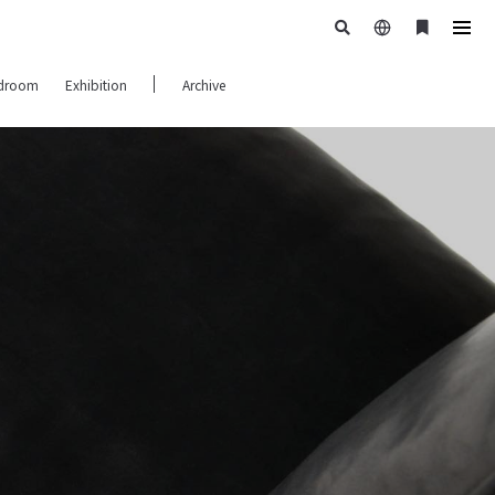
日
ブ
tog
本
ッ
navi
droom
Exhibition
Archive
語
ク
マ
ー
ク