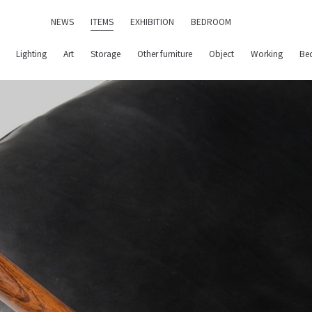
NEWS
ITEMS
EXHIBITION
BEDROOM
Lighting
Art
Storage
Other furniture
Object
Working
Be