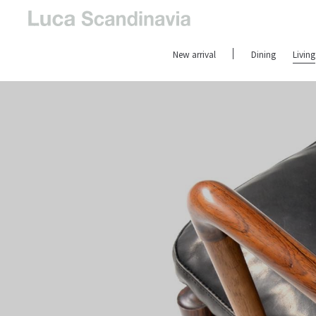
New arrival
Dining
Living