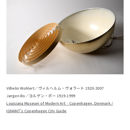
Vilhelm Wohlert／ヴィルヘルム・ヴォラート 1920-2007
Jørgen Bo／ヨルゲン・ボー 1919-1999
Louisiana Museum of Modern Art · Copenhagen, Denmark /
IGNANT’s Copenhagen City Guide