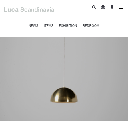
日
ブ
tog
本
ッ
nav
語
ク
NEWS
ITEMS
EXHIBITION
BEDROOM
マ
ー
ク