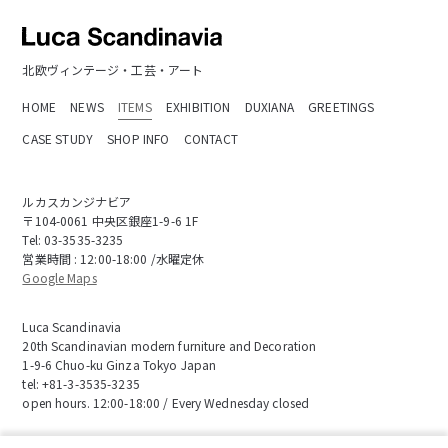
北欧ヴィンテージ・工芸・アート
HOME
NEWS
ITEMS
EXHIBITION
DUXIANA
GREETINGS
CASE STUDY
SHOP INFO
CONTACT
ルカスカンジナビア
〒104-0061 中央区銀座1-9-6 1F
Tel:
03-3535-3235
営業時間 : 12:00-18:00 /水曜定休
Google Maps
Luca Scandinavia
20th Scandinavian modern furniture and Decoration
1-9-6 Chuo-ku Ginza Tokyo Japan
tel:
+81-3-3535-3235
open hours. 12:00-18:00 / Every Wednesday closed