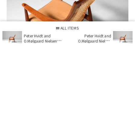
ALL ITEMS
Peter Hvidt and
Peter Hvidt and
O.Mølgaard Nielsen
O.Mølgaard Nielsen
model 147 Easy chair
model 147 Easy chair