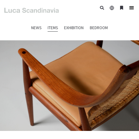
日
ブ
tog
本
ッ
nav
語
ク
NEWS
ITEMS
EXHIBITION
BEDROOM
マ
ー
ク