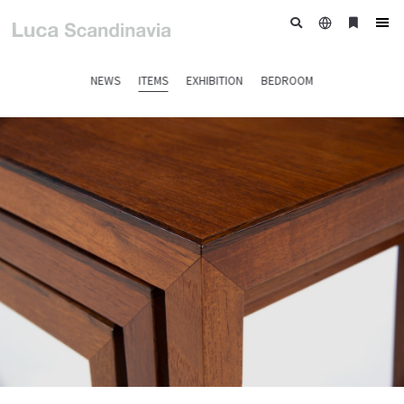
日
ブ
tog
本
ッ
nav
語
ク
NEWS
ITEMS
EXHIBITION
BEDROOM
マ
ー
ク