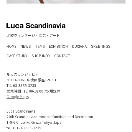
北欧ヴィンテージ・工芸・アート
HOME
NEWS
ITEMS
EXHIBITION
DUXIANA
GREETINGS
CASE STUDY
SHOP INFO
CONTACT
ルカスカンジナビア
〒104-0061 中央区銀座1-9-6 1F
Tel:
03-3535-3235
営業時間 : 12:00-18:00 /水曜定休
Google Maps
Luca Scandinavia
20th Scandinavian modern furniture and Decoration
1-9-6 Chuo-ku Ginza Tokyo Japan
tel:
+81-3-3535-3235