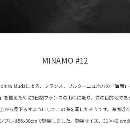
MINAMO #12
ohiro Mudaによる、フランス、ブルターニュ地方の「海面
」を撮るために3日間フランスの山中に篭り、次の目的地であ
上から見下ろすようにしてこの海を写したそうです。海面近
ルは56x38cmで額装しました。額装サイズ、31×40 cmから