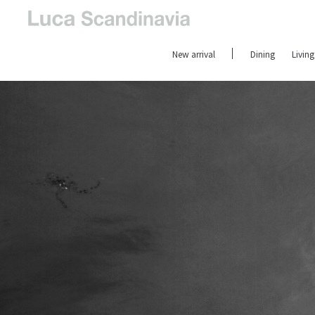
New arrival
Dining
Living