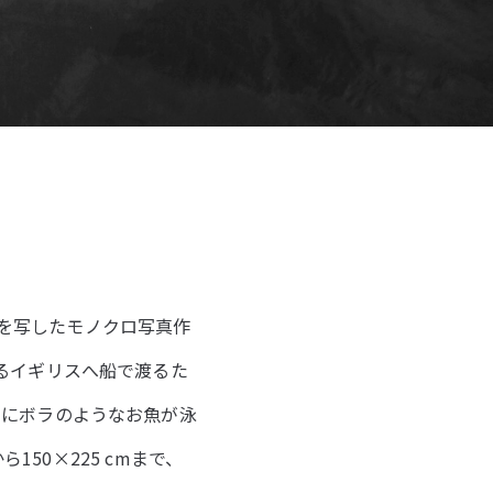
」を写したモノクロ写真作
るイギリスへ船で渡るた
くにボラのようなお魚が泳
150×225 cmまで、