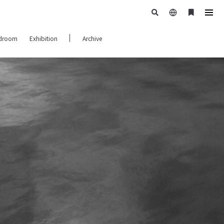
日
ブ
tog
本
ッ
navi
droom
Exhibition
Archive
語
ク
マ
ー
ク