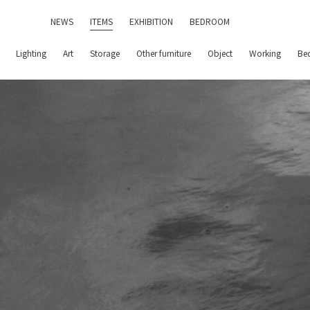
NEWS
ITEMS
EXHIBITION
BEDROOM
Lighting
Art
Storage
Other furniture
Object
Working
Be