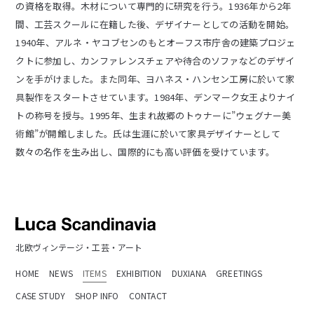
の資格を取得。木材について専門的に研究を行う。1936年から2年
間、工芸スクールに在籍した後、デザイナーとしての活動を開始。
1940年、アルネ・ヤコブセンのもとオーフス市庁舎の建築プロジェ
クトに参加し、カンファレンスチェアや待合のソファなどのデザイ
ンを手がけました。また同年、ヨハネス・ハンセン工房に於いて家
具製作をスタートさせています。1984年、デンマーク女王よりナイ
トの称号を授与。1995年、生まれ故郷のトゥナーに”ウェグナー美
術館”が開館しました。氏は生涯に於いて家具デザイナーとして
数々の名作を生み出し、国際的にも高い評価を受けています。
北欧ヴィンテージ・工芸・アート
HOME
NEWS
ITEMS
EXHIBITION
DUXIANA
GREETINGS
CASE STUDY
SHOP INFO
CONTACT