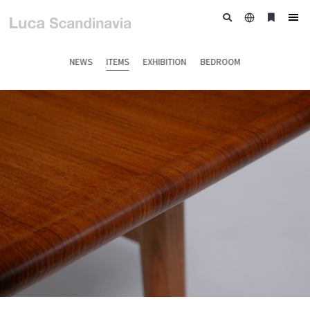
日
ブ
tog
本
ッ
nav
語
ク
NEWS
ITEMS
EXHIBITION
BEDROOM
マ
ー
ク