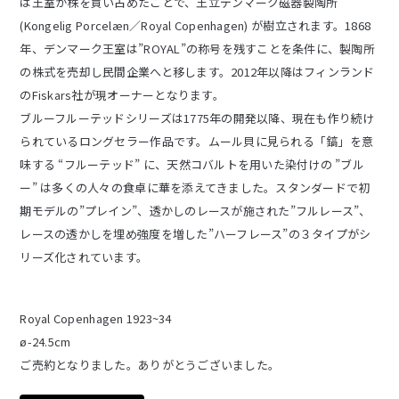
は王室が株を買い占めたことで、王立デンマーク磁器製陶所
(Kongelig Porcelæn／Royal Copenhagen) が樹立されます。1868
年、デンマーク王室は”ROYAL”の称号を残すことを条件に、製陶所
の株式を売却し民間企業へと移します。2012年以降はフィンランド
のFiskars社が現オーナーとなります。
ブルーフルーテッドシリーズは1775年の開発以降、現在も作り続け
られているロングセラー作品です。ムール貝に見られる「鎬」を意
味する “フルーテッド” に、天然コバルトを用いた染付けの ”ブル
ー” は多くの人々の食卓に華を添えてきました。スタンダードで初
期モデルの”プレイン”、透かしのレースが施された”フルレース”、
レースの透かしを埋め強度を増した”ハーフレース”の３タイプがシ
リーズ化されています。
Royal Copenhagen 1923~34
ø-24.5cm
ご売約となりました。ありがとうございました。