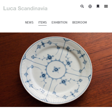
日
ブ
tog
本
ッ
nav
語
ク
NEWS
ITEMS
EXHIBITION
BEDROOM
マ
ー
ク