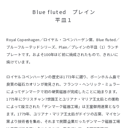
Blue fluted プレイン
平皿１
Royal Copenhagen／ロイヤル・コペンハーゲン窯、Blue fluted／
ブルーフルーテッドシリーズ、Plain／プレインの平皿（1）ランチ
プレートです。およそ100年ほど前に焼成されたもので、きれいに
焼けています。
ロイヤルコペンハーゲンの歴史は1773年に遡り、ボーンホルム島で
良質の磁石カオリンが発見され、フランツ・ヘンリック・ミュラー
によってデンマークで初の硬質磁器が完成したことに始まります。
1775年にクリスチャン7世国王とユリアナ・マリア王太后との援助
によって設立された「デンマーク磁器工場」は王室御用達窯となり
ます。1779年、ユリアナ・マリア王太后がドイツの古窯、マイセン
窯より技術者を集め、それまで民間企業だったデンマーク磁器工場