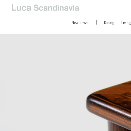
New arrival
Dining
Living