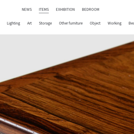
NEWS
ITEMS
EXHIBITION
BEDROOM
Lighting
Art
Storage
Other furniture
Object
Working
Be