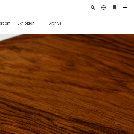
日
ブ
tog
本
ッ
navi
droom
Exhibition
Archive
語
ク
マ
ー
ク