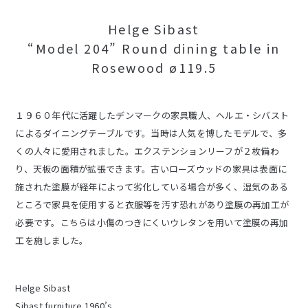
Helge Sibast
“Model 204” Round dining table in
Rosewood ø119.5
１９６０年代に活躍したデンマークの家具職人、ヘルエ・シバスト
によるダイニングテーブルです。当時は人気を博したモデルで、多
くの人々に愛用されました。エクステンションリーフが２枚備わ
り、天板の面積が拡張できます。古いローズウッドの家具は表面に
施された塗膜が経年によって劣化している場合が多く、湿気のある
ところで家具を使用すると衣服等を汚す恐れがあり塗膜の再加工が
必要です。こちらは小傷のつきにくいウレタンを用いて塗膜の再加
工を施しました。
Helge Sibast
Sibast furniture 1960’s