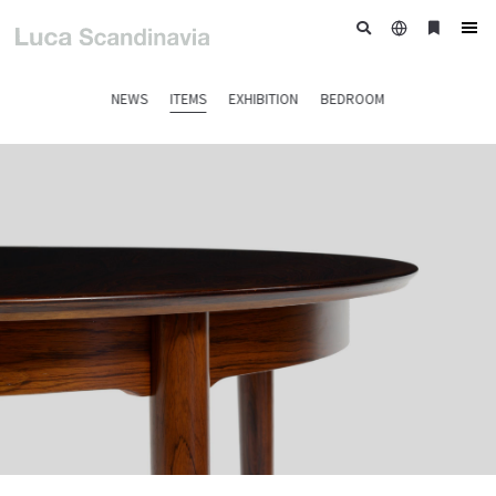
日
ブ
tog
本
ッ
nav
語
ク
NEWS
ITEMS
EXHIBITION
BEDROOM
マ
ー
ク