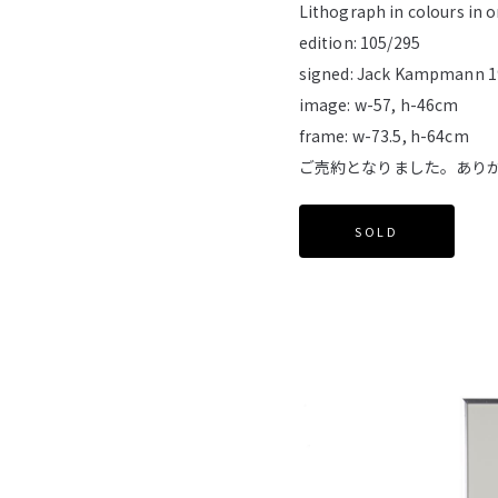
Lithograph in colours in o
edition: 105/295
signed: Jack Kampmann 
image: w-57, h-46cm
frame: w-73.5, h-64cm
ご売約となりました。あり
SOLD