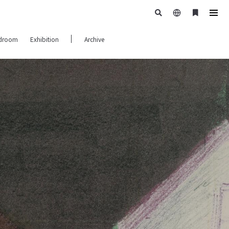
日
ブ
tog
本
ッ
navi
droom
Exhibition
Archive
語
ク
マ
ー
ク