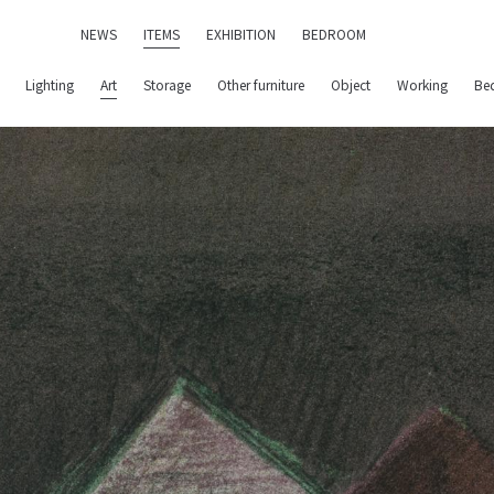
NEWS
ITEMS
EXHIBITION
BEDROOM
Lighting
Art
Storage
Other furniture
Object
Working
Be