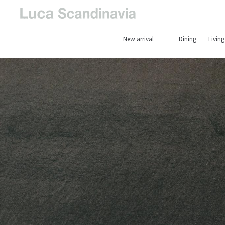
New arrival
Dining
Living