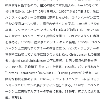
は画家を目指すものの、祖父の勧めで家具職人Gronbechのもとで
修行を始める。1948年に修行を終え、1950年から2年間ほど、名匠
ハンス・ウェグナーの事務所に勤務しながら、コペンハーゲン工芸
学校の夜間コースへ通い、家具のデザインを学ぶ。1952年に学校を
卒業、フリッツ・ハンセン社に入社し1年ほど勤務する。1952〜56
年にかけてコペンハーゲン工芸学校夜間コースのアシスタント講師
を務める。1953年、建築家のハンナ・ダムと結婚。1955年、コペン
ハーゲン王立美術アカデミーの教壇に立つ。ハンス・ウェグナーの
事務所に勤務していた時に知り合ったE. Kold Christiansen社の創業
者、Ejvind Kold Christiansenの下に勤務、共同で家具の開発を行
い、1955年、名作椅子『PK-22』を発売、1958年、パリで行われた
”Formes Scandinaves”展へ出展し、"Lunning Award"を受賞、国
際的な称賛を集めます。1960年、ミラノトリエンナーレに於けるデ
ンマークパビリオンの展示デザインを担当する。1976年、コペンハ
ーゲン王立美術アカデミーの学長に就任。1980年、肺がんにより死
去。享年51。