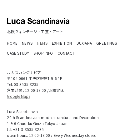
北欧ヴィンテージ・工芸・アート
HOME
NEWS
ITEMS
EXHIBITION
DUXIANA
GREETINGS
CASE STUDY
SHOP INFO
CONTACT
ルカスカンジナビア
〒104-0061 中央区銀座1-9-6 1F
Tel:
03-3535-3235
営業時間 : 12:00-18:00 /水曜定休
Google Maps
Luca Scandinavia
20th Scandinavian modern furniture and Decoration
1-9-6 Chuo-ku Ginza Tokyo Japan
tel:
+81-3-3535-3235
open hours. 12:00-18:00 / Every Wednesday closed