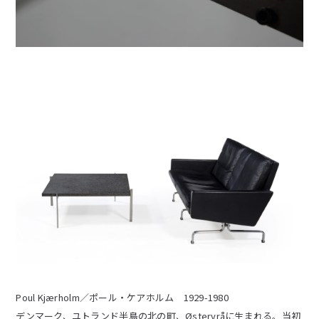
Poul Kjærholm／ポール・ケアホルム 1929-1980
デンマーク、ユトランド半島の北の町、Østervråに生まれる。当初