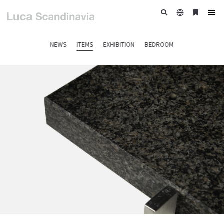
日
ブ
tog
本
ッ
nav
語
ク
NEWS
ITEMS
EXHIBITION
BEDROOM
マ
ー
ク