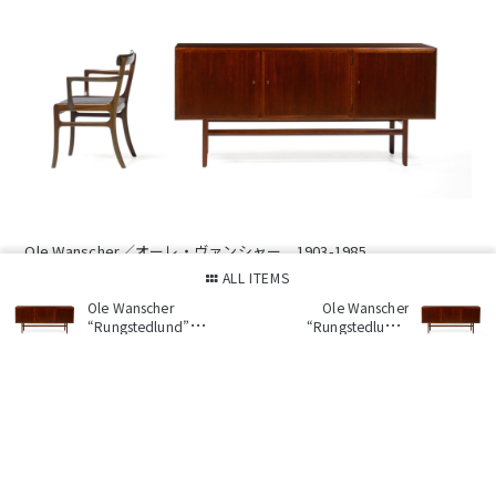
Ole Wanscher／オーレ・ヴァンシャー 1903-1985
ALL ITEMS
Ole Wanscher
Ole Wanscher
“Rungstedlund”
“Rungstedlund”
Sideboard cabinet in
Sideboard cabinet in
Mahogany
Mahogany
北欧ヴィンテージ・工芸・アート
HOME
NEWS
ITEMS
EXHIBITION
DUXIANA
GREETINGS
CASE STUDY
SHOP INFO
CONTACT