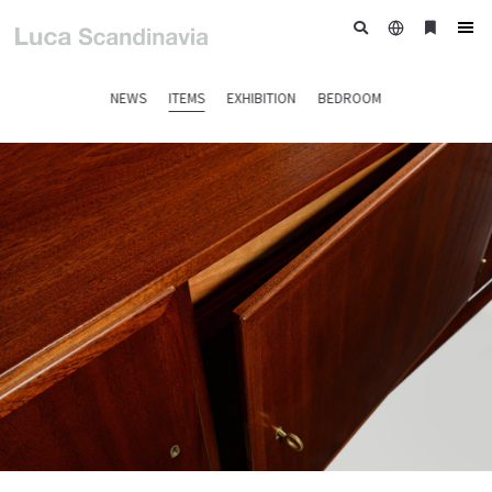
日
ブ
tog
本
ッ
nav
語
ク
NEWS
ITEMS
EXHIBITION
BEDROOM
マ
ー
ク