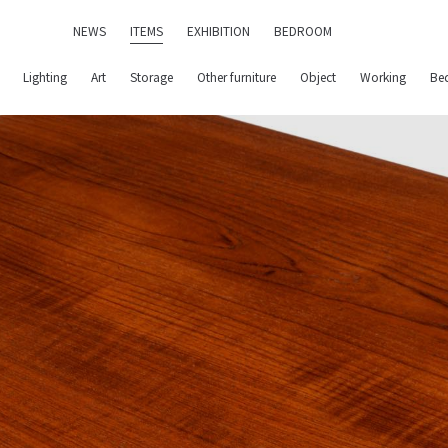
NEWS
ITEMS
EXHIBITION
BEDROOM
Lighting
Art
Storage
Other furniture
Object
Working
Be