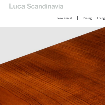
New arrival
Dining
Living