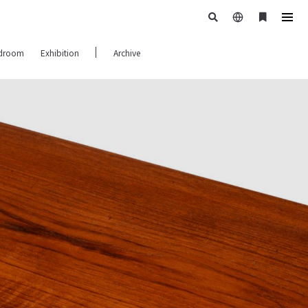
日
ブ
tog
本
ッ
navi
droom
Exhibition
Archive
語
ク
マ
ー
ク