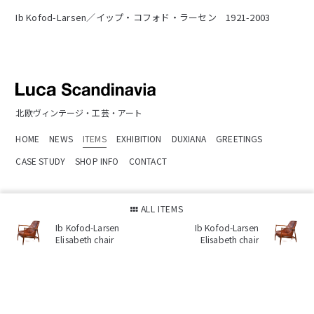
Ib Kofod-Larsen／イップ・コフォド・ラーセン 1921-2003
北欧ヴィンテージ・工芸・アート
HOME
NEWS
ITEMS
EXHIBITION
DUXIANA
GREETINGS
CASE STUDY
SHOP INFO
CONTACT
ルカスカンジナビア
ALL ITEMS
〒104-0061 中央区銀座1-9-6 1F
Ib Kofod-Larsen
Ib Kofod-Larsen
Tel:
03-3535-3235
Elisabeth chair
Elisabeth chair
営業時間 : 12:00-18:00 /水曜定休
Google Maps
Luca Scandinavia
20th Scandinavian modern furniture and Decoration