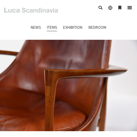
日
ブ
tog
本
ッ
nav
語
ク
NEWS
ITEMS
EXHIBITION
BEDROOM
マ
ー
ク