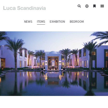
日
ブ
tog
本
ッ
nav
語
ク
NEWS
ITEMS
EXHIBITION
BEDROOM
マ
ー
ク