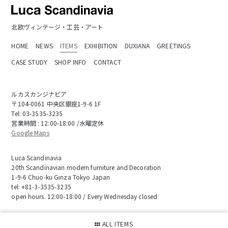
北欧ヴィンテージ・工芸・アート
HOME
NEWS
ITEMS
EXHIBITION
DUXIANA
GREETINGS
CASE STUDY
SHOP INFO
CONTACT
ルカスカンジナビア
〒104-0061 中央区銀座1-9-6 1F
Tel:
03-3535-3235
営業時間 : 12:00-18:00 /水曜定休
Google Maps
Luca Scandinavia
20th Scandinavian modern furniture and Decoration
1-9-6 Chuo-ku Ginza Tokyo Japan
tel:
+81-3-3535-3235
open hours. 12:00-18:00 / Every Wednesday closed
ALL ITEMS
会社概要
お取り引き要項
特定商取引に基づく表記