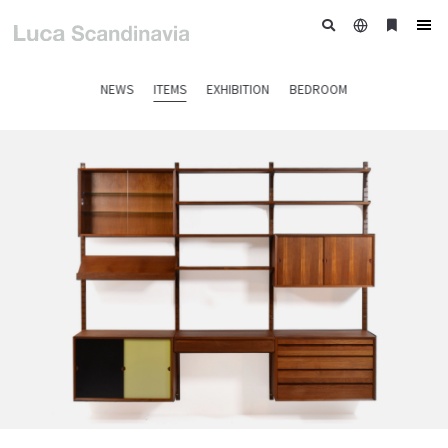
日
ブ
tog
本
ッ
nav
語
ク
NEWS
ITEMS
EXHIBITION
BEDROOM
マ
ー
ク