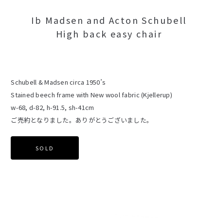
Ib Madsen and Acton Schubell
High back easy chair
Schubell & Madsen circa 1950’s
Stained beech frame with New wool fabric (Kjellerup)
w-68, d-82, h-91.5, sh-41cm
ご売約となりました。ありがとうございました。
SOLD