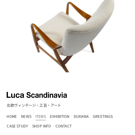
北欧ヴィンテージ・工芸・アート
HOME
NEWS
ITEMS
EXHIBITION
DUXIANA
GREETINGS
CASE STUDY
SHOP INFO
CONTACT