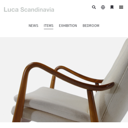
日
ブ
tog
本
ッ
nav
語
ク
NEWS
ITEMS
EXHIBITION
BEDROOM
マ
ー
ク