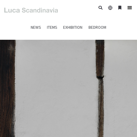
日
ブ
tog
本
ッ
nav
語
ク
NEWS
ITEMS
EXHIBITION
BEDROOM
マ
ー
ク