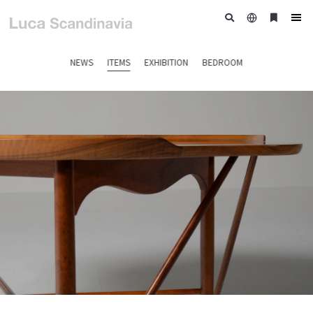
日
ブ
tog
本
ッ
nav
語
ク
NEWS
ITEMS
EXHIBITION
BEDROOM
マ
ー
ク