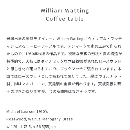
William Watting
Coffee table
米国出身の家具デザイナー、William Watting／ウィリアム・ワッテ
ィンによるコーヒーテーブルです。デンマークの家具工房で作られ
たもので、1950年代頃の作品です。複雑な天板の形状と貫の構造が
特徴的で、天板にはダイナミックな木目紋様が現れたローズウッド
と思しき材が用いられており、ブックマッチに張られています。本
国ではローズウッドとして扱われておりました。縁はウォルナット
材、脚はマホガニーで、真鍮製の金具が備わります。天板突板に若
干の浮きがありますが、今の所問題はなさそうです。
Michael Laursen 1950’s
Rosewood, Walnut, Mahogany, Brass
w-129, d-75.5, h-56.5(55)cm