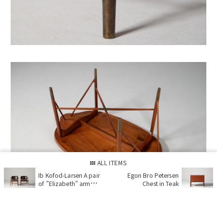
ALL ITEMS
Ib Kofod-Larsen A pair
Egon Bro Petersen
of ”Elizabeth” arm
Chest in Teak
chair