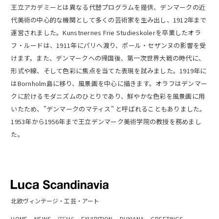
王立アカデミーとは異なる代替プログラムを提供、デンマークの近
代美術の中心的な機関として多くの芸術家を生み出し、1912年まで
運営されました。Kunstnernes Frie Studieskolerを卒業したオラ
フ・ルードは、1911年にパリへ渡り、ポール・セザンヌの影響を受
けます。また、デンマークへの帰国後、第一次世界大戦の時代に、
形式や線、そして色彩に焦点を当てた表現を試みました。1919年に
はBornholm島に移り、風景画を中心に描きます。オラフはデンマー
クに於けるモダニズムのひとりであり、鮮やかな色彩を風景画に用
いたため、"デンマークのマティス" と呼ばれることもありました。
1953年から1956年まで王立デンマーク美術学院の教授を務めまし
た。
北欧ヴィンテージ・工芸・アート
HOME
NEWS
ITEMS
EXHIBITION
DUXIANA
GREETINGS