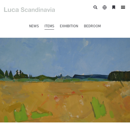
日
ブ
tog
本
ッ
nav
語
ク
NEWS
ITEMS
EXHIBITION
BEDROOM
マ
ー
ク