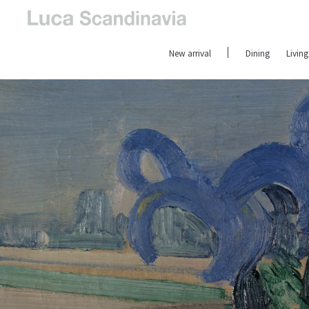
New arrival
Dining
Living