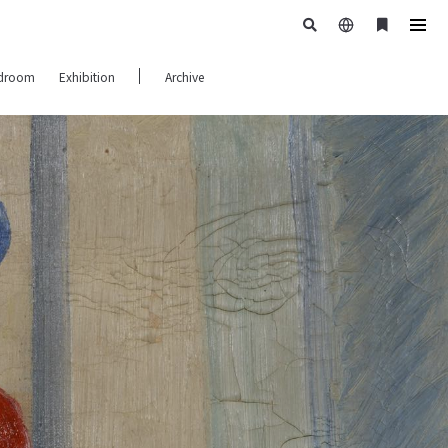
日
ブ
tog
本
ッ
navi
droom
Exhibition
Archive
語
ク
マ
ー
ク