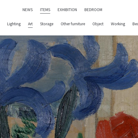
NEWS
ITEMS
EXHIBITION
BEDROOM
Lighting
Art
Storage
Other furniture
Object
Working
Be