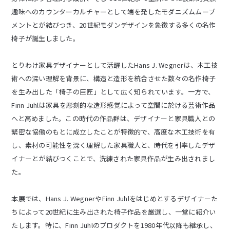
趣味へのカウンターカルチャーとして端を発したモダニズムムーブ
メントとが結びつき、20世紀モダンデザインを象徴する多くの名作
椅子が誕生しました。
とりわけ家具デザイナーとして活躍したHans J. Wegnerは、木工技
術への深い理解を背景に、構造と造形を統合させた数々の名作椅子
を生み出した「椅子の巨匠」として広く知られています。一方で、
Finn Juhlは家具を彫刻的な造形感覚によって空間に於ける芸術作品
へと高めました。この時代の作品群は、デザイナーと家具職人との
緊密な協働のもとに成立したことが特徴的で、高度な木工技術を有
し、素材の可能性を深く理解した家具職人と、時代を引率したデザ
イナーとが結びつくことで、洗練された家具作品が生み出されまし
た。
本展では、Hans J. WegnerやFinn Juhlをはじめとするデザイナーた
ちによって20世紀に生み出された椅子作品を厳選し、一堂に紹介い
たします。特に、Finn Juhlのプロダクトを1980年代以降も継承し、