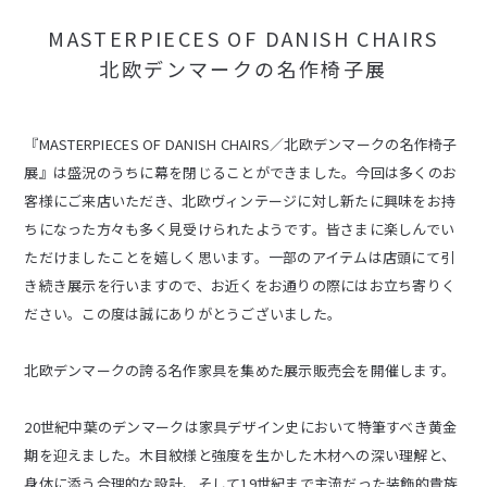
MASTERPIECES OF DANISH CHAIRS
北欧デンマークの名作椅子展
『MASTERPIECES OF DANISH CHAIRS／北欧デンマークの名作椅子
展』は盛況のうちに幕を閉じることができました。今回は多くのお
客様にご来店いただき、北欧ヴィンテージに対し新たに興味をお持
ちになった方々も多く見受けられたようです。皆さまに楽しんでい
ただけましたことを嬉しく思います。一部のアイテムは店頭にて引
き続き展示を行いますので、お近くをお通りの際にはお立ち寄りく
ださい。この度は誠にありがとうございました。
北欧デンマークの誇る名作家具を集めた展示販売会を開催します。
20世紀中葉のデンマークは家具デザイン史において特筆すべき黄金
期を迎えました。木目紋様と強度を生かした木材への深い理解と、
身体に添う合理的な設計、そして19世紀まで主流だった装飾的貴族