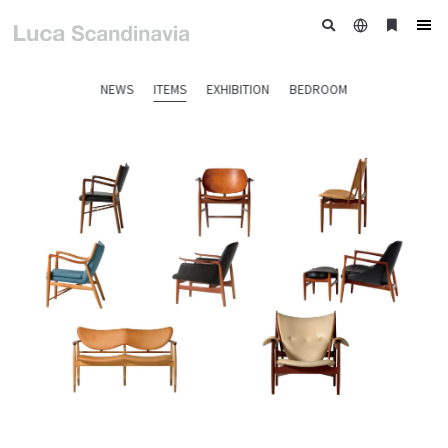
日
ブ
tog
本
ッ
nav
語
ク
NEWS
ITEMS
EXHIBITION
BEDROOM
マ
ー
ク